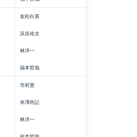
友松白英
浜吉祐太
林洋一
福本哲哉
市村憲
米澤尚記
林洋一
福本哲哉