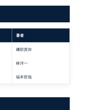
著者
磯部貴弥
林洋一
福本哲哉