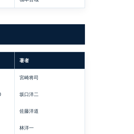
著者
宮崎将司
0
坂口洋二
佐藤洋道
林洋一