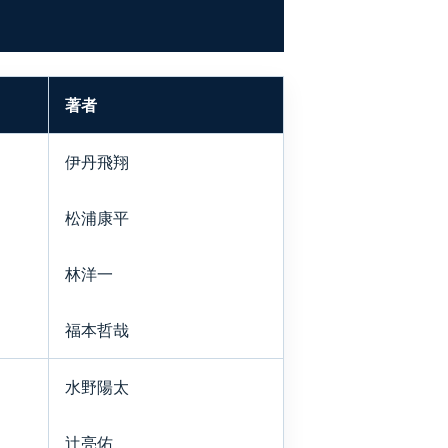
著者
伊丹飛翔
松浦康平
林洋一
福本哲哉
水野陽太
辻亮佑