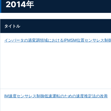
2014年
タイトル
インバータの過変調領域におけるIPMSM位置センサレス制
IM速度センサレス制御低速運転のための速度推定法の改善