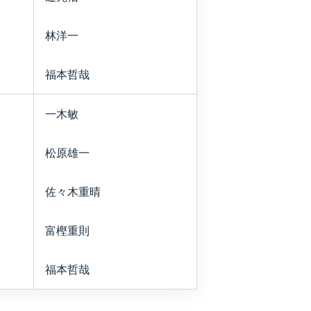
林洋一
福本哲哉
一木敏
松原雄一
佐々木重晴
富樫重則
福本哲哉