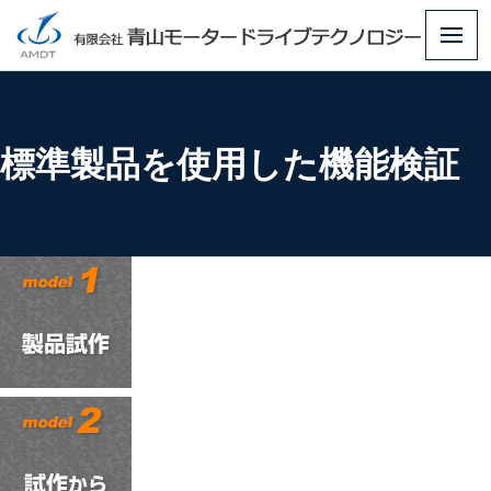
メ
ニ
ュ
ー
標準製品を使用した機能検証