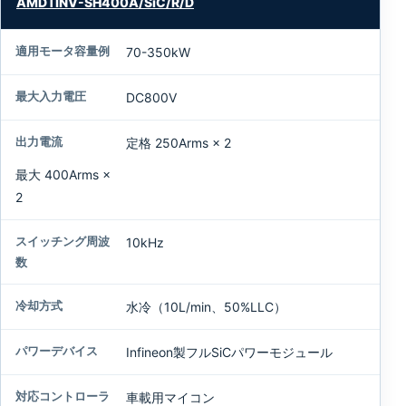
AMDTINV-SH400A/SiC/R/D
式
70-350kW
適
用
DC800V
モ
ー
タ
定格 250Arms × 2
容
最大 400Arms ×
量
例
2
最
10kHz
大
入
力
水冷（10L/min、50%LLC）
電
圧
Infineon製フルSiCパワーモジュール
出
車載用マイコン
力