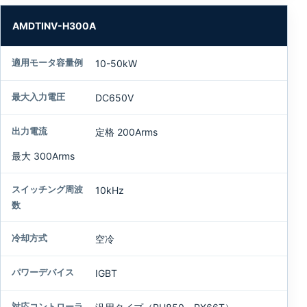
AMDTINV-H300A
10-50kW
DC650V
定格 200Arms
最大 300Arms
10kHz
空冷
IGBT