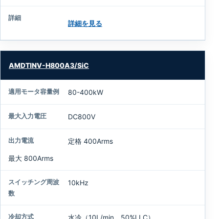
コ
ン
詳細を見る
ト
ロ
ー
ラ
AMDTINV-H800A3/SiC
詳
細
80-400kW
DC800V
定格 400Arms
最大 800Arms
10kHz
水冷（10L/min、50%LLC）