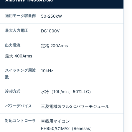
グ
周
50-250kW
波
数
DC1000V
冷
却
定格 200Arms
方
最大 400Arms
式
10kHz
パ
ワ
ー
デ
水冷（10L/min、50%LLC）
バ
イ
三菱電機製フルSiCパワーモジュール
ス
車載用マイコン
対
RH850/C1MA2（Renesas）
応