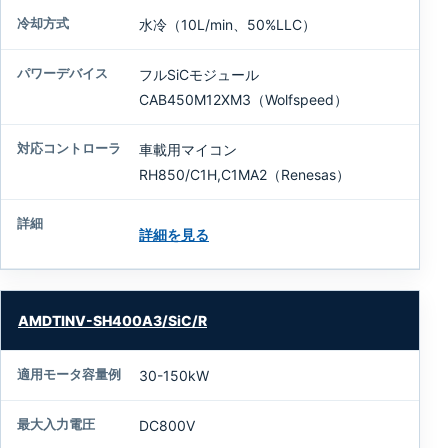
ー
水冷（10L/min、50%LLC）
デ
バ
イ
フルSiCモジュール
ス
CAB450M12XM3（Wolfspeed）
対
車載用マイコン
応
RH850/C1H,C1MA2（Renesas）
コ
ン
ト
詳細を見る
ロ
ー
ラ
AMDTINV-SH400A3/SiC/R
詳
細
30-150kW
DC800V