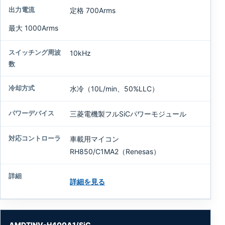
容
定格 700Arms
量
例
最大 1000Arms
最
10kHz
大
入
力
水冷（10L/min、50%LLC）
電
圧
三菱電機製フルSiCパワーモジュール
出
力
車載用マイコン
電
RH850/C1MA2（Renesas）
流
ス
詳細を見る
イ
ッ
チ
ン
AMDTINV-H400A1/SiC