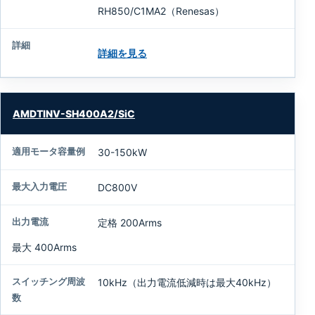
電
RH850/C1MA2（Renesas）
流
詳細を見る
ス
イ
ッ
チ
AMDTINV-SH400A2/SiC
ン
グ
周
30-150kW
波
数
DC800V
冷
定格 200Arms
却
方
最大 400Arms
式
10kHz（出力電流低減時は最大40kHz）
パ
ワ