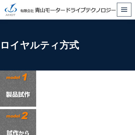
メ
ニ
ュ
ー
ロイヤルティ方式