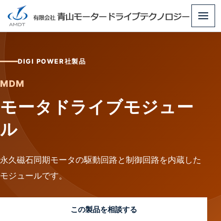
メ
ニ
ュ
DIGI POWER社製品
ー
MDM
モータドライブモジュー
ル
永久磁石同期モータの駆動回路と制御回路を内蔵した
モジュールです。
この製品を相談する