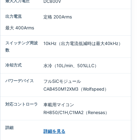
DC800V
冷
定格 200Arms
却
方
最大 400Arms
式
10kHz（出力電流低減時は最大40kHz）
パ
ワ
ー
水冷（10L/min、50%LLC）
デ
バ
イ
フルSiCモジュール
ス
CAB450M12XM3（Wolfspeed）
対
車載用マイコン
応
RH850/C1H,C1MA2（Renesas）
コ
ン
ト
詳細を見る
ロ