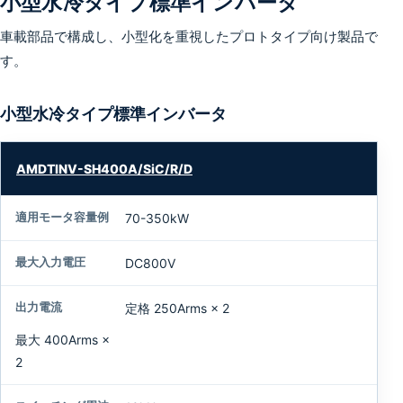
小型水冷タイプ標準インバータ
車載部品で構成し、小型化を重視したプロトタイプ向け製品で
す。
小型水冷タイプ標準インバータ
型
AMDTINV-SH400A/SiC/R/D
式
70-350kW
適
用
DC800V
モ
ー
タ
定格 250Arms × 2
容
最大 400Arms ×
量
例
2