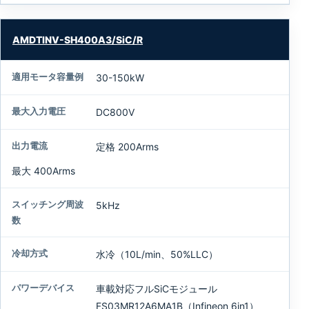
ー
ラ
AMDTINV-SH400A3/SiC/R
詳
細
30-150kW
DC800V
定格 200Arms
最大 400Arms
5kHz
水冷（10L/min、50%LLC）
車載対応フルSiCモジュール
FS03MR12A6MA1B（Infineon 6in1）