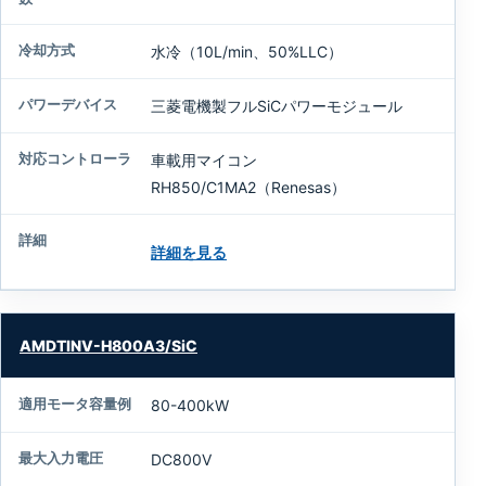
ー
デ
水冷（10L/min、50%LLC）
バ
イ
三菱電機製フルSiCパワーモジュール
ス
車載用マイコン
対
RH850/C1MA2（Renesas）
応
コ
ン
詳細を見る
ト
ロ
ー
ラ
AMDTINV-H800A3/SiC
詳
細
80-400kW
DC800V