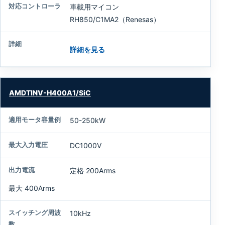
力
車載用マイコン
電
RH850/C1MA2（Renesas）
流
ス
詳細を見る
イ
ッ
チ
ン
AMDTINV-H400A1/SiC
グ
周
50-250kW
波
数
DC1000V
冷
却
定格 200Arms
方
最大 400Arms
式
10kHz
パ
ワ