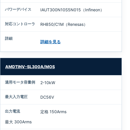
IAUT300N10S5N015（Infineon）
RH850/C1M（Renesas）
詳細を見る
AMDTINV-SL300A/MOS
2-10kW
DC56V
定格 150Arms
最大 300Arms