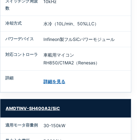
最
10kHz
大
入
力
水冷（10L/min、50%LLC）
電
圧
Infineon製フルSiCパワーモジュール
出
車載用マイコン
力
電
RH850/C1MA2（Renesas）
流
詳細を見る
ス
イ
ッ
チ
AMDTINV-SH400A2/SiC
ン
グ
周
30-150kW
波
数