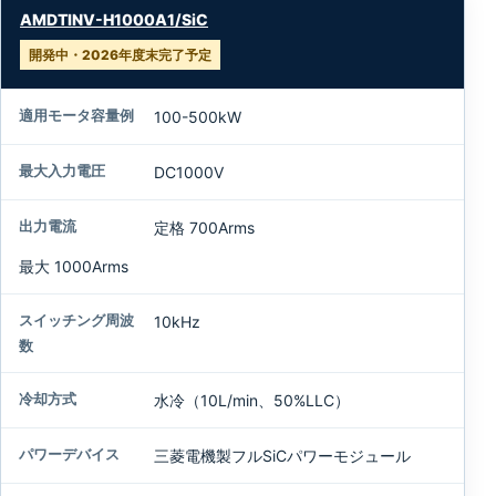
型
AMDTINV-H1000A1/SiC
式
開発中・2026年度末完了予定
適
用
100-500kW
モ
ー
DC1000V
タ
容
定格 700Arms
量
例
最大 1000Arms
最
10kHz
大
入
力
水冷（10L/min、50%LLC）
電
圧
三菱電機製フルSiCパワーモジュール
出