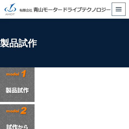
メ
ニ
ュ
ー
製品試作