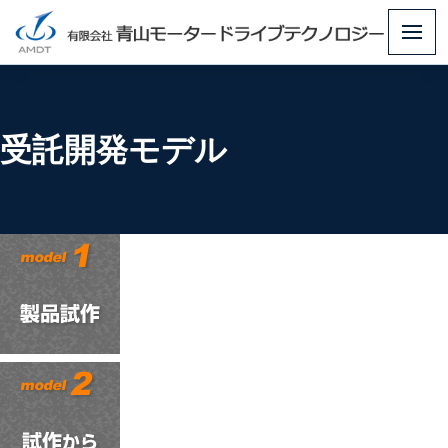
メ
ニ
ュ
ー
受託開発モデル