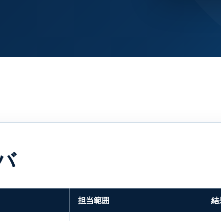
バ
担当範囲
結