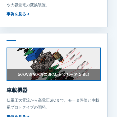
や大容量電力変換装置。
事例を見る
→
車載機器
低電圧大電流から高電圧SiCまで、モータ評価と車載
系プロトタイプの開発。
事例を見る
→