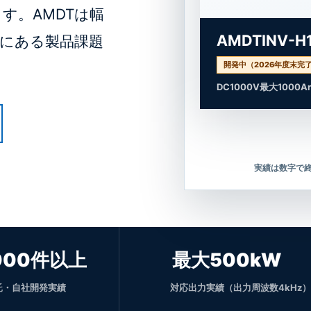
す。AMDTは幅
AMDTINV-H1
にある製品課題
開発中（2026年度末完
DC1000V
最大1000A
実績は数字で
AMDTINV-H1000A
000件以上
最大500kW
託・自社開発実績
対応出力実績（出力周波数4kHz）