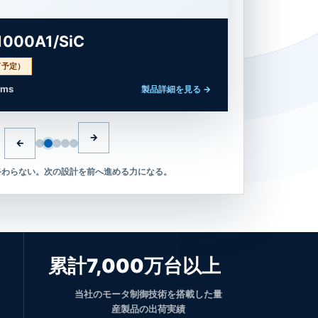
000A1/SiC
了予定）
rms
製品詳細を見る
→
→
←
終わらない。次の設計を前へ進める力になる。
1/SiCを表示しました。
累計7,000万台以上
当社のモータ制御技術を搭載した量
産製品の出荷実績