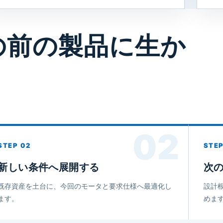
の前の製品に生か
02
新しい条件へ展開する
次
既存資産を土台に、今回のモータと要求仕様へ最適化し
設計
ます。
めま