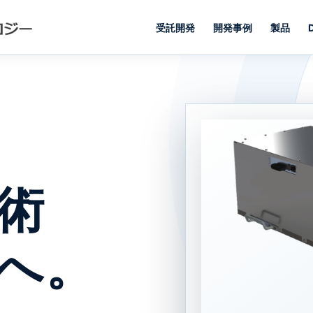
受託開発
開発事例
製品
術
へ。