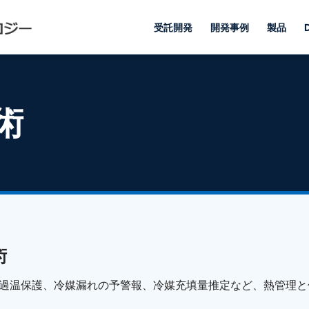
受託開発
開発事例
製品
術
術
過温保護、冷媒漏れの予警報、冷媒充填量推定など、熱管理と