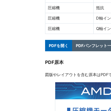
圧縮機
抵抗
圧縮機
D軸イ
圧縮機
Q軸イ
PDFを開く
PDFパンフレット
PDF原本
図版やレイアウトを含む原本はPDF