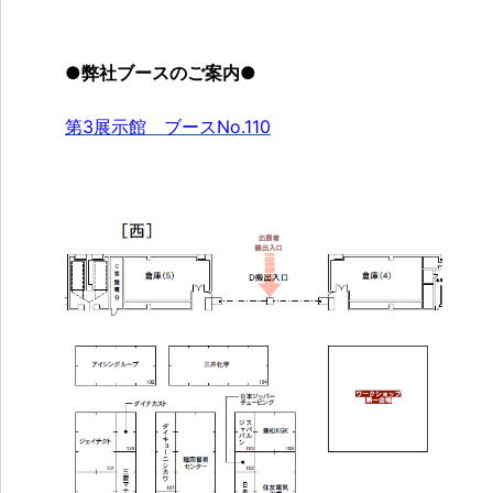
●弊社ブースのご案内●
第3展示館 ブースNo.110